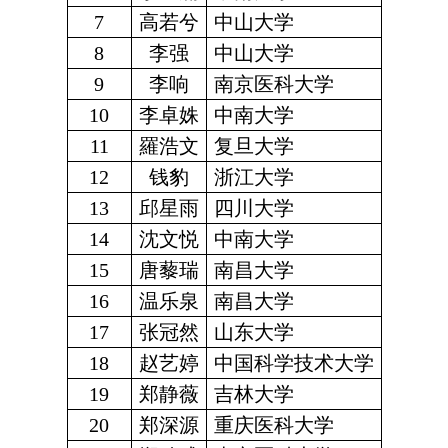
7
高若兮
中山大学
8
李强
中山大学
9
李响
南京医科大学
10
李卓姝
中南大学
11
羅浩文
复旦大学
12
钱豹
浙江大学
13
邱星雨
四川大学
14
沈文悦
中南大学
15
唐藜瑞
南昌大学
16
温乐泉
南昌大学
17
张冠然
山东大学
18
赵艺婷
中国科学技术大学
19
郑静薇
吉林大学
20
郑深源
重庆医科大学