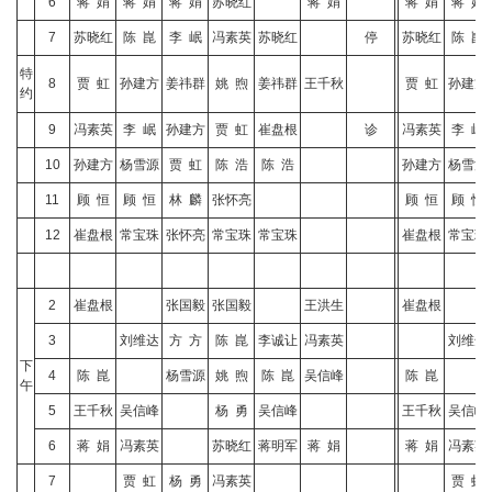
6
蒋 娟
蒋 娟
蒋 娟
苏晓红
蒋 娟
蒋 娟
蒋 娟
7
苏晓红
陈 崑
李 岷
冯素英
苏晓红
停
苏晓红
陈 崑
特
8
贾 虹
孙建方
姜祎群
姚 煦
姜祎群
王千秋
贾 虹
孙建方
约
9
冯素英
李 岷
孙建方
贾 虹
崔盘根
诊
冯素英
李 岷
10
孙建方
杨雪源
贾 虹
陈 浩
陈 浩
孙建方
杨雪源
11
顾 恒
顾 恒
林 麟
张怀亮
顾 恒
顾 恒
12
崔盘根
常宝珠
张怀亮
常宝珠
常宝珠
崔盘根
常宝珠
2
崔盘根
张国毅
张国毅
王洪生
崔盘根
3
刘维达
方 方
陈 崑
李诚让
冯素英
刘维达
下
4
陈 崑
杨雪源
姚 煦
陈 崑
吴信峰
陈 崑
午
5
王千秋
吴信峰
杨 勇
吴信峰
王千秋
吴信峰
6
蒋 娟
冯素英
苏晓红
蒋明军
蒋 娟
蒋 娟
冯素英
7
贾 虹
杨 勇
冯素英
贾 虹