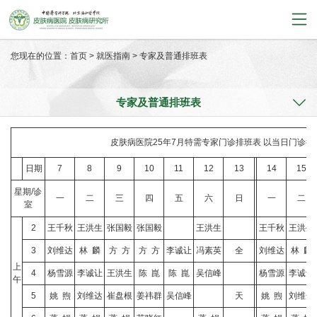
您现在的位置：
首页
>
就医指南
>
专家及普通排班表
专家及普通排班表
皮肤病医院25年7月特需专家门诊排班表 以当日门诊
日期
7
8
9
10
11
12
13
14
15
星期/诊
一
二
三
四
五
六
日
一
二
室
2
王千秋
王洪生
张国毅
张国毅
王洪生
王千秋
王洪生
3
刘维达
林 麟
方 方
方 方
李诚让
冯素英
全
刘维达
林 麟
上
4
杨雪源
李诚让
王洪生
陈 崑
陈 崑
吴信峰
杨雪源
李诚让
午
5
姚 煦
刘维达
崔盘根
姜祎群
吴信峰
天
姚 煦
刘维达