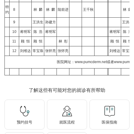
特
8
林 麟
林 麟
陆前进
王千秋
林 麟
约
9
王洪生
孙建方
王洪生
10
蒋明军
陈 浩
蒋明军
蒋明军
陈 浩
11
顾 恒
顾 恒
林 彤
顾 恒
顾 恒
12
刘维达
常宝珠
张怀亮
张怀亮
刘维达
常宝珠
医院网址：www.pumcderm.net或者www.pumcski
了解这些有可能对您的就诊有所帮助
预约挂号
就医流程
医保指南