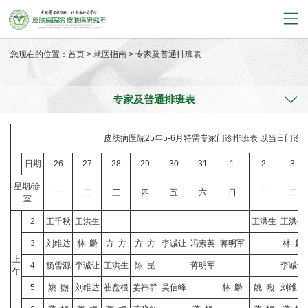
您现在的位置：
首页
>
就医指南
>
专家及普通排班表
专家及普通排班表
皮肤病医院25年5-6月特需专家门诊排班表 以当日门诊
日期
26
27
28
29
30
31
1
2
3
星期/诊
一
二
三
四
五
六
日
一
二
室
2
王千秋
王洪生
王洪生
王洪生
3
刘维达
林 麟
方 方
方 方
李诚让
冯素英
蒋明军
林 麟
上
4
杨雪源
李诚让
王洪生
陈 崑
蒋明军
李诚让
午
5
姚 煦
刘维达
崔盘根
姜祎群
吴信峰
林 麟
姚 煦
刘维达