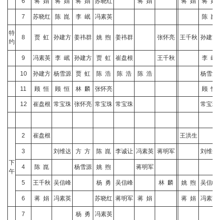
6
蒋 娟
蒋 娟
蒋 娟
苏晓红
蒋 娟
蒋 娟
蒋 娟
7
苏晓红
陈 崑
李 岷
冯素英
陈 崑
特
8
贾 虹
孙建方
姜祎群
姚 煦
姜祎群
张怀亮
王千秋
孙建方
约
9
冯素英
李 岷
孙建方
贾 虹
崔盘根
王千秋
李 岷
10
孙建方
杨雪源
贾 虹
陈 浩
陈 浩
陈 浩
杨雪源
11
顾 恒
顾 恒
林 麟
张怀亮
顾 恒
12
崔盘根
常宝珠
张怀亮
常宝珠
常宝珠
常宝珠
2
崔盘根
王洪生
3
刘维达
方 方
陈 崑
李诚让
冯素英
蒋明军
刘维达
下
4
陈 崑
杨雪源
姚 煦
蒋明军
午
5
王千秋
吴信峰
杨 勇
吴信峰
林 麟
姚 煦
吴信峰
6
蒋 娟
冯素英
苏晓红
蒋明军
蒋 娟
蒋 娟
冯素英
7
杨 勇
冯素英