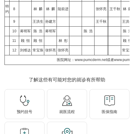
特
8
林 麟
林 麟
陆前进
张怀亮
王千秋
林 麟
约
9
王洪生
孙建方
王千秋
王洪生
10
蒋明军
陈 浩
蒋明军
陈 浩
陈 浩
11
顾 恒
顾 恒
林 彤
顾 恒
12
刘维达
常宝珠
张怀亮
张怀亮
常宝珠
医院网址：www.pumcderm.net或者www.pumcski
了解这些有可能对您的就诊有所帮助
预约挂号
就医流程
医保指南