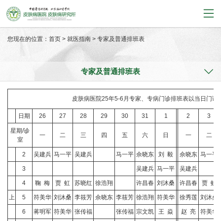
您现在的位置：
首页
>
就医指南
>
专家及普通排班表
专家及普通排班表
皮肤病医院25年5-6月专家、专病门诊排班表以当日门诊
日期
26
27
28
29
30
31
1
2
3
星期/诊
一
二
三
四
五
六
日
一
二
室
2
吴建兵
马一平
吴建兵
马一平
佘晓东
刘 毅
佘晓东
马一平
3
吴建兵
马一平
吴建兵
4
鞠 梅
贾 虹
苏晓红
徐浩翔
许昌春
刘沐桑
许昌春
贾 虹
上
5
符美华
刘沐桑
李筱芳
佘晓东
李筱芳
徐浩翔
符美华
徐秀莲
刘沐桑
6
蒋明军
符美华
张传福
张传福
宗文凯
王 焱
赵 亮
符美华