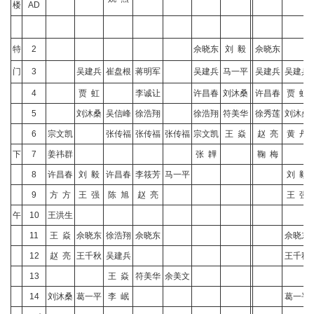
楼
AD
特
2
佘晓东
刘 毅
佘晓东
门
3
吴建兵
崔盘根
蒋明军
吴建兵
马一平
吴建兵
吴建兵
4
贾 虹
李诚让
许昌春
刘沐桑
许昌春
贾 虹
5
刘沐桑
吴信峰
徐浩翔
徐浩翔
符美华
徐秀莲
刘沐桑
6
宗文凯
张传福
张传福
张传福
宗文凯
王 焱
赵 亮
黄 丹
下
7
姜祎群
张 韡
鞠 梅
8
许昌春
刘 毅
许昌春
李筱芳
马一平
刘 毅
9
方 方
王 强
陈 旭
赵 亮
王 强
午
10
王洪生
11
王 焱
佘晓东
徐浩翔
佘晓东
佘晓东
12
赵 亮
王千秋
吴建兵
王千秋
13
王 焱
符美华
余美文
14
刘沐桑
葛一平
李 岷
葛一平