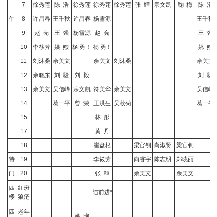
7
徐秀莲
陈 浩
徐秀莲
徐秀莲
徐秀莲
张 韡
宗文凯
鞠 梅
陈 浩
午
8
许昌春
王千秋
许昌春
杨雪源
王千秋
9
赵 亮
王 强
杨雪源
赵 亮
王 强
10
李筱芳
姚 煦
杨 勇！
杨 勇！
姚 煦
11
刘沐桑
余美文
余美文
刘沐桑
余美文
12
佘晓东
刘 毅
刘 毅
刘 毅
13
余美文
吴信峰
宗文凯
符美华
余美文
吴信峰
14
葛一平
曾 荣
王洪生
吴秋菊
葛一平
15
林 彤
17
黄 丹
18
崔盘根
梁官钊
尚淑贤
梁官钊
特
19
李筱芳
向睿宇
陈志明
郑晓丽
门
20
张 韡
余美文
余美文
四
红斑
陆前进*
楼
狼疮
四
老年
姚 煦