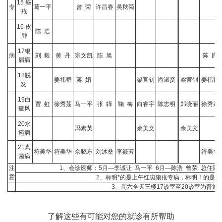
15 痤
专
葛一平
曾 荣
许昌春
吴秋菊
疮
16 皮
陈 浩
肿
17银
病
刘 毅
黄 丹
宗文凯
陈 旭
陈 崑
屑病
18脱
姜祎群
蒋 娟
梁官钊
尚淑贤
梁官钊
姜祎群
发
19白
贾 虹
徐秀莲
马一平
张 韡
鞠 梅
向睿宇
陈志明
郑晓丽
徐秀莲
癜风
20水
冯素英
余美文
余美文
疱病
21真
符美华
符美华
佘晓东
刘沐桑
李筱芳
符美华
菌病
注
1、会诊医师：5月—李诚让 马一平 6月—陈浩 曾荣 总住
意
2、标明*的是上午红斑狼疮专病，标明！的是遗
3、周六全天三楼17诊室至20诊室为普通
了解这些有可能对您的就诊有所帮助